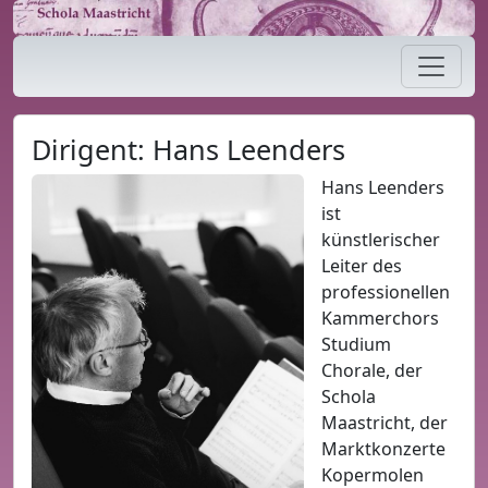
Z
Dirigent » Schola Maastricht
Navigation öffnen/schließen
Dirigent: Hans Leenders
Hans Leenders
ist
künstlerischer
Leiter des
professionellen
Kammerchors
Studium
Chorale, der
Schola
Maastricht, der
Marktkonzerte
Kopermolen