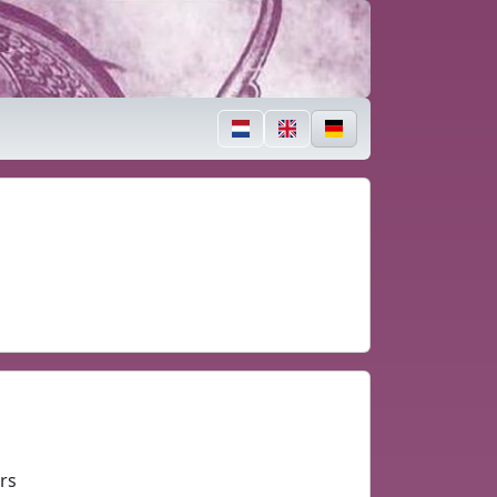
Zum Haupttext
Nederlands
English
Deutsch
rs