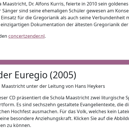
 Maastricht, Dr. Alfons Kurris, feierte in 2010 sein goldenes
er Sänger sind seine ehemaligen Schüler gewesen am Konser
 Einsatz für die Gregorianik als auch seine Verbundenheit m
r einzigartigen Dokumentation der ältesten Gregorianik der
 den
concertzender.nl
.
 der Euregio (2005)
 Maastricht unter der Leitung von Hans Heykers
eser CD präsentiert die Schola Maastricht zwei liturgische S
tform. Es sind sechszehn gestaltete Evangelientexte, die d
ichen Hochfest ausmachen. Für das Volk, welches kein Latei
 eine besondere Anziehungskraft. Klicken Sie auf die Abbil
hen zu können.