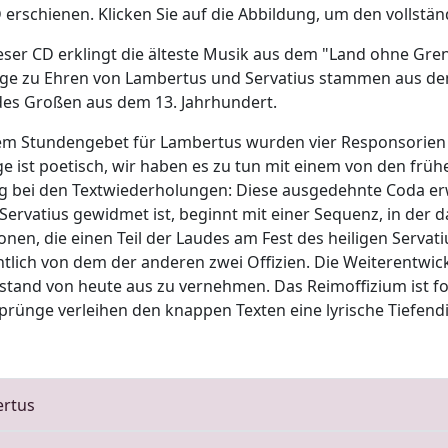
 erschienen. Klicken Sie auf die Abbildung, um den vollstä
eser CD erklingt die älteste Musik aus dem "Land ohne Gren
e zu Ehren von Lambertus und Servatius stammen aus dem 
des Großen aus dem 13. Jahrhundert.
m Stundengebet für Lambertus wurden vier Responsorien a
e ist poetisch, wir haben es zu tun mit einem von den früh
ng bei den Textwiederholungen: Diese ausgedehnte Coda er
 Servatius gewidmet ist, beginnt mit einer Sequenz, in der d
onen, die einen Teil der Laudes am Fest des heiligen Serva
tlich von dem der anderen zwei Offizien. Die Weiterentwic
stand von heute aus zu vernehmen. Das Reimoffizium ist f
prünge verleihen den knappen Texten eine lyrische Tiefend
ertus