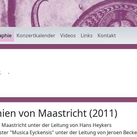
hola Maastricht
(diese Seite)
aphie
Konzertkalender
Videos
Links
Kontakt
(PDF)
t
.
nien von Maastricht (2011)
 Maastricht unter der Leitung von Hans Heykers
ter "Musica Eyckensis" unter der Leitung von Jeroen Becke