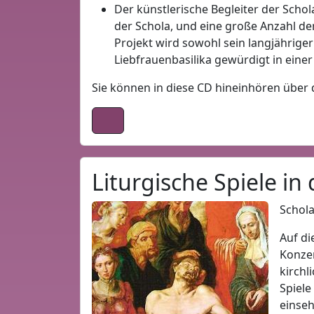
Der künstlerische Begleiter der Schola
der Schola, und eine große Anzahl d
Projekt wird sowohl sein langjähriger
Liebfrauenbasilika gewürdigt in eine
Sie können in diese CD hineinhören über
Liturgische Spiele in
Schola
Auf di
Konzer
kirchl
Spiele
einse