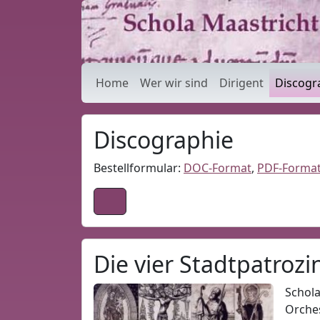
Discographie » Sc
Home
Wer wir sind
Dirigent
Discogr
Discographie
Bestellformular:
DOC-Format
,
PDF-Forma
Die vier Stadtpatrozi
Schola
Orches