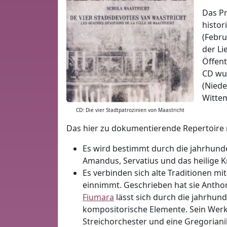
Das Pr
histor
(Febru
der Li
Öffent
CD wur
(Niede
Wittem
CD: Die vier Stadtpatrozinien von Maastricht
Das hier zu dokumentierende Repertoire r
Es wird bestimmt durch die jahrhunde
Amandus, Servatius und das heilige K
Es verbinden sich alte Traditionen m
einnimmt. Geschrieben hat sie Anthon
Fiumara
lässt sich durch die jahrhun
kompositorische Elemente. Sein Werk 
Streichorchester und eine Gregoriani