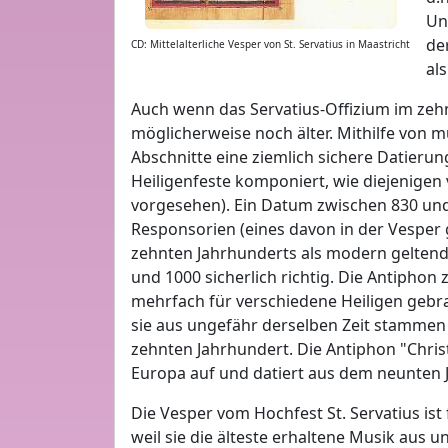
Un
der
CD: Mittelalterliche Vesper von St. Servatius in Maastricht
al
Auch wenn das Servatius-Offizium im zeh
möglicherweise noch älter. Mithilfe von 
Abschnitte eine ziemlich sichere Datierun
Heiligenfeste komponiert, wie diejenigen 
vorgesehen). Ein Datum zwischen 830 und 9
Responsorien (eines davon in der Vesper
zehnten Jahrhunderts als modern geltende
und 1000 sicherlich richtig. Die Antipho
mehrfach für verschiedene Heiligen gebra
sie aus ungefähr derselben Zeit stammen 
zehnten Jahrhundert. Die Antiphon "Chris
Europa auf und datiert aus dem neunten 
Die Vesper vom Hochfest St. Servatius ist
weil sie die älteste erhaltene Musik aus 