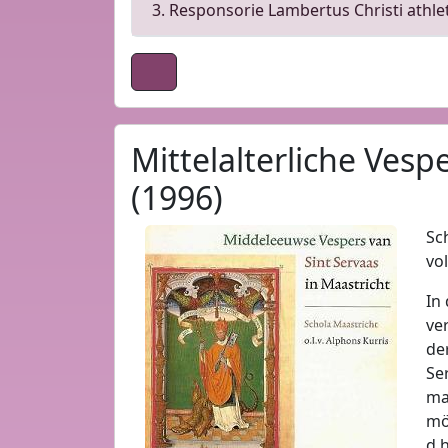
3. Responsorie Lambertus Christi athle
Mittelalterliche Vespe
(1996)
Sc
vo
In
ve
de
Se
ma
mö
d.