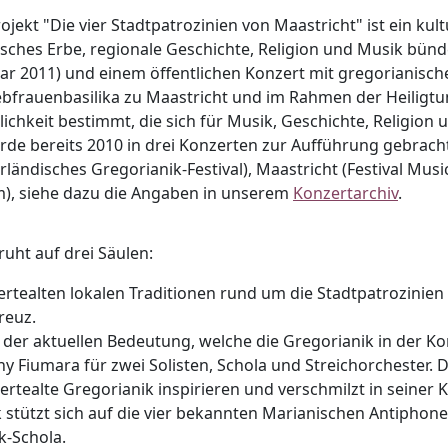
ojekt "Die vier Stadtpatrozinien von Maastricht" ist ein kult
isches Erbe, regionale Geschichte, Religion und Musik bün
ar 2011) und einem öffentlichen Konzert mit gregorianisch
ebfrauenbasilika zu Maastricht und im Rahmen der Heiligtums
lichkeit bestimmt, die sich für Musik, Geschichte, Religion 
de bereits 2010 in drei Konzerten zur Aufführung gebracht
rländisches Gregorianik-Festival), Maastricht (Festival Mus
), siehe dazu die Angaben in unserem
Konzertarchiv
.
uht auf drei Säulen:
rtealten lokalen Traditionen rund um die Stadtpatrozinien 
reuz.
it der aktuellen Bedeutung, welche die Gregorianik in der 
y Fiumara für zwei Solisten, Schola und Streichorchester.
dertealte Gregorianik inspirieren und verschmilzt in seine
stützt sich auf die vier bekannten Marianischen Antiphonen
k-Schola.