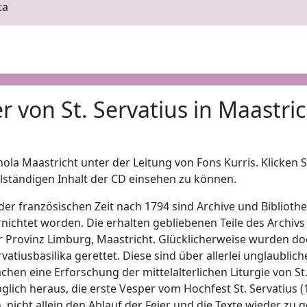
ta
r von St. Servatius in Maastric
hola Maastricht unter der Leitung von Fons Kurris. Klicken 
llständigen Inhalt der CD einsehen zu können.
 der französischen Zeit nach 1794 sind Archive und Bibliothe
rnichtet worden. Die erhalten gebliebenen Teile des Archivs
r Provinz Limburg, Maastricht. Glücklicherweise wurden doc
rvatiusbasilika gerettet. Diese sind über allerlei unglau
chen eine Erforschung der mittelalterlichen Liturgie von St. S
glich heraus, die erste Vesper vom Hochfest St. Servatius (1
h. nicht allein den Ablauf der Feier und die Texte wieder zu 