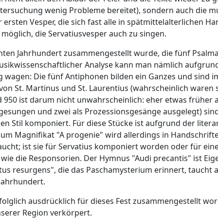
tersuchung wenig Probleme bereitet), sondern auch die mu
 ersten Vesper, die sich fast alle in spätmittelalterlichen H
s möglich, die Servatiusvesper auch zu singen.
nten Jahrhundert zusammengestellt wurde, die fünf Psalma
musikwissenschaftlicher Analyse kann man nämlich aufgrund
g wagen: Die fünf Antiphonen bilden ein Ganzes und sind im 
von St. Martinus und St. Laurentius (wahrscheinlich waren 
50 ist darum nicht unwahrscheinlich: eher etwas früher als
 gesungen und zwei als Prozessionsgesänge ausgelegt) sin
n Stil komponiert. Für diese Stücke ist aufgrund der liter
n zum Magnifikat "A progenie" wird allerdings in Handschr
ucht; ist sie für Servatius komponiert worden oder für ein
wie die Responsorien. Der Hymnus "Audi precantis" ist Eige
tus resurgens", die das Paschamysterium erinnert, taucht 
Jahrhundert.
 folglich ausdrücklich für dieses Fest zusammengestellt wo
unserer Region verkörpert.